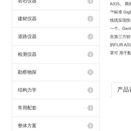
岩石仪器
A315。 
™标准 Gi
建材仪器
线缆实现快速
一个。Ge
道路仪器
在第三方软件
的FLIR 
罩可 用于配
检测仪器
勘察物探
产品
结构力学
常用配套
整体方案