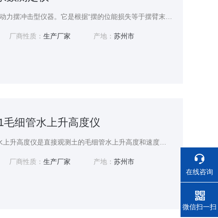
摆式摩擦系数测定仪：是动力摆冲击型仪器。它是根据“摆的位能损失等于摆臂末端橡胶片在路面上滑动时，克服路面摩擦所做的功”这一基本原理研制而成。
厂商性质：
生产厂家
产地：
苏州市
-1毛细管水上升高度仪
苏州拓测 MXG-1毛细管水上升高度仪是直接观测土的毛细管水上升高度和速度，用于估计地下水位升高时路基被浸湿的可能性和浸湿的程度。
厂商性质：
生产厂家
产地：
苏州市
在线咨询
电话
微信扫一扫