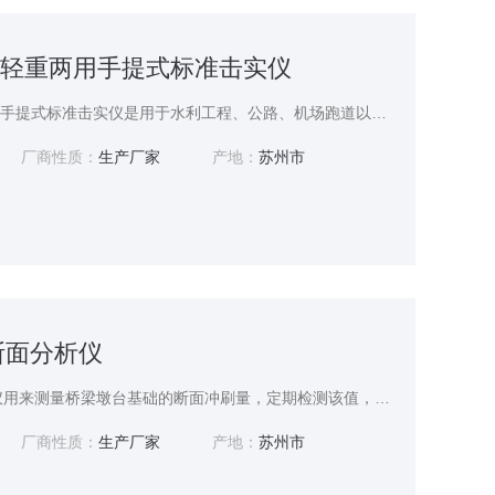
-3轻重两用手提式标准击实仪
苏州拓测 JDS-3轻重两用手提式标准击实仪是用于水利工程、公路、机场跑道以及建筑地基等填土工程。
厂商性质：
生产厂家
产地：
苏州市
床断面分析仪
TC-BBS-I河床断面分析仪用来测量桥梁墩台基础的断面冲刷量，定期检测该值，可 以对桥梁墩台的安全维护提供依据；仪器使用简单，操作方便； 本仪器也可测量水库，胡泊，江河，浅海等水体的深度；仪器利 用超声波在水中的固定速度和超声波发射到接收的时间，自动计算水 的深度信息； 仪器采用真彩色触摸式大屏，操作系统采用正版 windows ce 系统； 中文界面，操作友好使用方便。
厂商性质：
生产厂家
产地：
苏州市