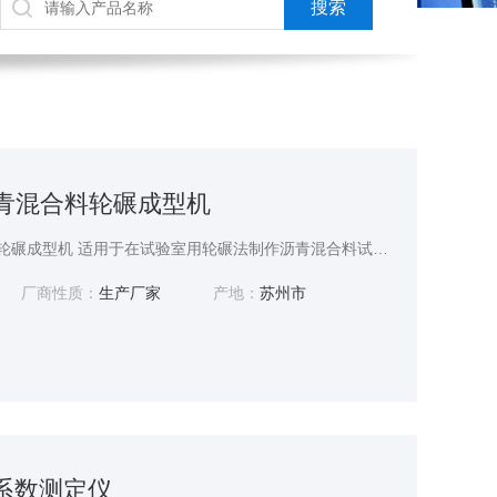
型沥青混合料轮碾成型机
TCLN-08A型沥青混合料轮碾成型机 适用于在试验室用轮碾法制作沥青混合料试件，该试件可供测定沥青混合料的高温抗车辙能力，沥青混合料配比设计的高温稳定性等沥青混合料物理力学性质试验时使用
厂商性质：
生产厂家
产地：
苏州市
擦系数测定仪