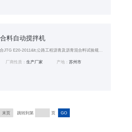
青混合料自动搅拌机
沥青混合料自动搅拌机符合JTG E20-2011&lt;公路工程沥青及沥青混合料试验规程&gt;中沥青混合料试件制作方法（T0702-2011）的有关规定，具有在规定温度下、自动按设定的拌和速度及时间进行沥青混合料拌和功能。
厂商性质：
生产厂家
产地：
苏州市
末页
跳转到第
页