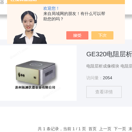
检测仪器，检测仪器，物探仪器，勘察仪器，试验机试验箱，整体方案
欢迎您！
来自局域网的朋友！有什么可以帮
助您的吗？
GE320电阻层
访问量：
2054
查看详情
共 1 条记录，当前 1 / 1 页 首页 上一页 下一页