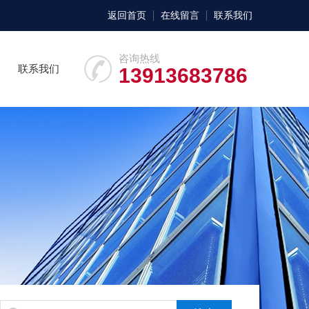
返回首页
在线留言
联系我们
咨询热线
联系我们
13913683786