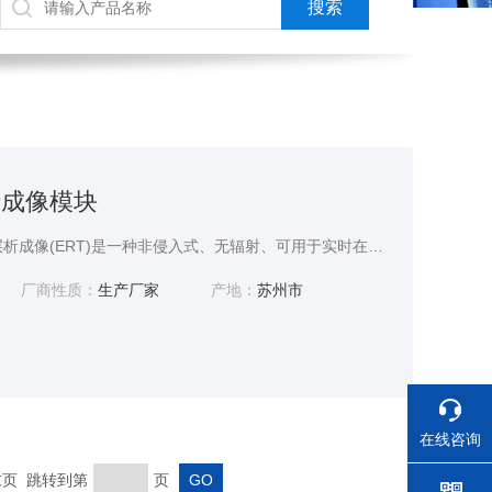
析成像模块
电阻层析成像模块 电阻层析成像(ERT)是一种非侵入式、无辐射、可用于实时在线测量的先进检测技术。该技术依靠精密硬件仪器对接触式阵列电极发出激励电流并测取电压矩阵数据，再将数据输入反演重构算法中计算出待测物体内部电导率分布情况，最终重建出物体内部电导率分布图像，从而实现以电导率分布差异清晰区分物体内部各类物质及其分布的目的
厂商性质：
生产厂家
产地：
苏州市
在线咨询
 末页 跳转到第
页