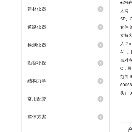
±2%
建材仪器
太网 （
SP、G
道路仪器
套件 以
支持客
入 2 
检测仪器
A）。固
点对点
勘察物探
C，最
范围 I
结构力学
6006
头） 0
常用配套
整体方案