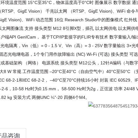
在环境温度范围 15°C至35°C，物体温度高于0°C时 图像展示 数字数据 通过
RTSP、GigE Vision） 千兆以太网 （RTSP、GigE Vision)、WiFi 
igE Vision)、WiFi 动态范围 16位 Research Studio中的图像模式
太网图像流 支持 接头类型 M12 8引脚X型，插孔 以太网供电 以太网供电，PoE IEEE
户端API GenICam， 基于TCP/IP套接字的FLIR专有技术 数字量输
x 光电隔离，Vin（低）= 0 - 1.5 V、Vin（高）= 3 - 25V 数字量输出 3
态光电继电器，1个专门用作故障输出 (NC) Wi-Fi (可选) 接头类型 可选 Femal
或基础架构 （网络） 电源系统 接头类型 M12公头，12针A编码（与数字I/
大8 W 常规 工作温度范围 –20°C至40°C（自由空气中）40°C至50°
EC 68-2-1和IEC 68-2-2， –40°C至70°C持续16小时 封装 IEC 60529、I
8-2-6，10-58 Hz时为0.15 mm， 58-500 Hz时为2g，正弦波 功率 24/48
.82 kg 安装方式 两侧UNC ¼"-20 四侧4个M4。
产品咨询