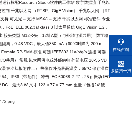
运行标配Research Studio软件的工作站 数字数据流 千兆以
命令与控制 千兆以太网 （RTSP、GigE Vision） 千兆以太网 （RT
 红外线 支持 可见光 – 支持 MSX® – 支持 千兆以太网 标准套件 专业
 802.3af class 3 以太网通信 GigE Vision 1.2，
入/输出 接头类型 M12公头，12针A型（与外部电源共用） 数字输
×光电隔离，0-48 VDC，最大值350 mA（60°C时降为 200 m
在线咨询
e RP-SMA 标准 可选 IEEE802.11a/b/g/n 连接 可选
O共用） 常规 以太网供电或外部供电 外部电压 18-56 VD
C （安装在冷却板附件上） 热像仪外壳最高温度：65°C 储存温度
电话
微信扫一扫
P 54、IP66（带配件） 冲击 IEC 60068-2-27，25 g 振动 IEC
 V DC，最大8 W 尺寸 123 × 77 × 77 mm 重量（包括24°镜