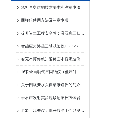
浅析直剪仪的技术要求和注意事项
回弹仪使用方法及注意事项
提升岩土工程安全性：岩石真三轴仪在土木工程中的重要作用
智能应力路径三轴试验仪TT-IZZY1-苏州拓测仪器设备有限公司
看完本篇你就知道路面水份渗透仪的试验步骤了
16联全自动气压固结仪（低压/中压/高压）TT-APC16
关于四联变水头自动渗透仪的简介
岩石声发射实验现场记录长方体岩石加压损伤信号实验
混凝土流变仪：揭开混凝土性能奥秘的钥匙