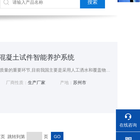
水泥混凝土试件智能养护系统
有效的养护是保证混凝土质量的重要环节,目前我国主要是采用人工洒水和覆盖物保湿进行养护,这种养护方式由于水分蒸发较快和补水不及时容易导致混凝土结构出现收缩裂缝等现象,严重影响混凝土的早期强度和耐久性.TC-T600型水泥混凝土试件智能养护系统以混凝土水化热释放规律为理论基础,基于自动化控制技术研发了混凝土结构智能养护系统,该系统能有效提供混凝土构件养护质量。
厂商性质：
生产厂家
产地：
苏州市
在线咨询
 末页 跳转到第
页