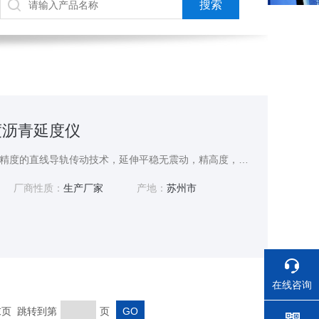
精度沥青延度仪
高精度沥青延度仪采用高精度的直线导轨传动技术，延伸平稳无震动，精高度，拉力大；传动控制采用先进的程控调速控制系统，调速方便，控制准确；搞精度温度传感器和先进的控温方式，确保温度测控的准确。配测力装置可做测力延度。
厂商性质：
生产厂家
产地：
苏州市
在线咨询
 末页 跳转到第
页