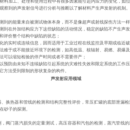
材料加工、处理和使用过程中有很多因素能引起内应力的变化，如
观察到的声发射信号进行分析与推断以了解材料产生声发射的机制
探测到的能量来自被测试物体本身，而不是像超声或射线探伤方法一
探测到在外加结构应力下这些缺陷的活动情况，稳定的缺陷不产生声
测和评价整个结构中缺陷的状态；
变化的实时或连续信息，因而适用于工业过程在线监控及早期或临近
方法难于或不能接近环境下的检测，如高低温、核辐射、易燃、易爆
方法可以缩短检验的停产时间或者不需要停产；
可以预防由未知不连续缺陷引起系统的灾难性失效和限定系统的
工作压
其它方法受到限制的形状复杂的构件。
声发射应用领域
器、换热器和管线的检测和结构完整性评价，常压贮罐的底部泄漏检
在砂子的探测。
测，阀门蒸汽损失的定量测试，高压容器和汽包的检测，蒸汽管线的