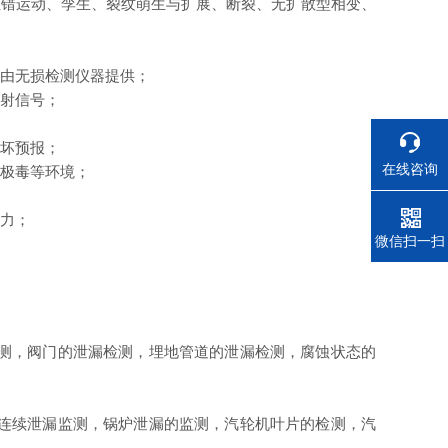
位错运动、孪生、裂纹萌生与扩展、断裂、无扩散型相变、
。
样由无损检测仪器提供；
发射信号；
破坏预报；
在线咨询
及极毒等环境；
力；
电话
微信扫一扫
测，阀门的泄漏检测，埋地管道的泄漏检测，腐蚀状态的
连续泄漏监测，锅炉泄漏的监测，汽轮机叶片的检测，汽