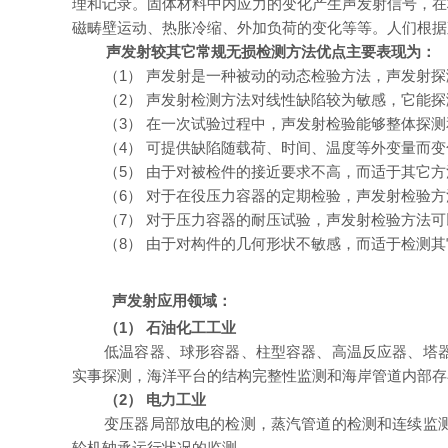
理和记录。固体材料中内应力的变化产生声发射信号，在
磁畴壁运动、热胀冷缩、外加负荷的变化等等。人们根据
声发射较其它常规无损检测方法优点
主要表现为：
（1） 声发射是一种被动的动态检验方法，声发射
（2） 声发射检测方法对线性缺陷较为敏感，它能
（3） 在一次试验过程中，声发射检验能够整体探
（4） 可提供缺陷随载荷、时间、温度等外变量而
（5） 由于对被检件的接近要求不高，而适于其它
（6） 对于在役压力容器的定期检验，声发射检验
（7） 对于压力容器的耐压试验，声发射检验方法
（8） 由于对构件的几何形状不敏感，而适于检测
声发射
应用领域
：
（
1
）
石油化工工业
低温容器、球形容器、柱型容器、高温反应器、塔
实事探测，海洋平台的结构完整性监测和海岸管道内部存
（
2
）
电力工业
变压器局部放电的检测，蒸汽管道的检测和连续监
轮机轴承运行状况的监测。