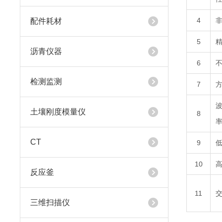
4
配件耗材
5
沥青仪器
6
检测监测
7
土壤刚度模量仪
8
CT
9
10
反应釜
11
三维扫描仪