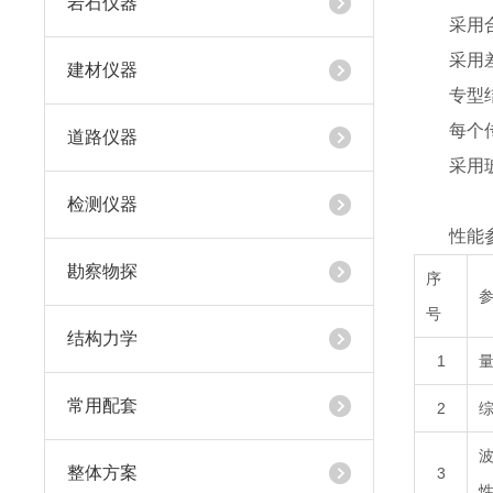
岩石仪器
采用合金
采用差分
建材仪器
专型结构
每个传
道路仪器
采用玻璃
检测仪器
性能参
勘察物探
序
号
结构力学
1
常用配套
2
整体方案
3