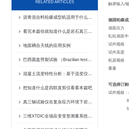
RELATED ARTICLES
触屏输入/
沥青混合料轮碾成型机适用于什么材料试验
德国轮碾成
扇面
看完本篇你就知道什么是岩石真三轴仪了
轧轮扇
试件
地面耦合天线的应用实例
试件
巴西圆盘劈裂试验 （Brazilian test）声发射定位结果
机器
重
混凝土流变特性分析：基于流变仪的实验研究
可选择订购
想知道什么是四联直剪仪看看本篇吧
试件规格：4
820x3
真三轴试验仪在复杂应力环境下岩土力学性质测试的突破
500x3
三维XTDIC全场应变变形测量系统在土木工程领域案例