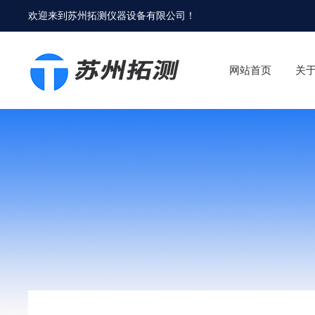
欢迎来到
苏州拓测仪器设备有限公司
！
网站首页
关