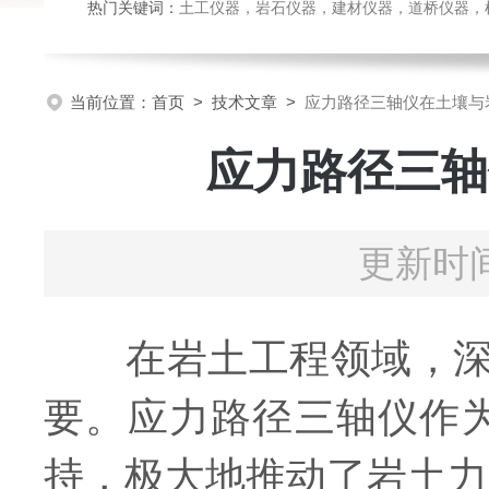
热门关键词：
土工仪器，岩石仪器，建材仪器，道桥仪器，检测
当前位置：
首页
>
技术文章
>
应力路径三轴仪在土壤与
应力路径三轴
更新时间
在岩土工程领域，深入
要。应力路径三轴仪作
持，极大地推动了岩土力