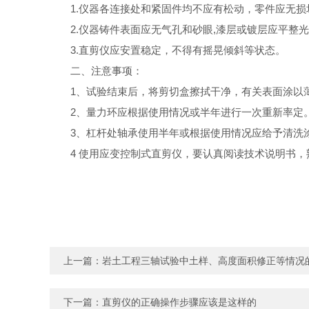
1.仪器各连接处和紧固件均不应有松动，零件应无
2.仪器铸件表面应无气孔和砂眼,漆层或镀层应平
3.直剪仪应安置稳定，不得有摇晃倾斜等状态。
二、注意事项：
1、试验结束后，将剪切盒擦拭干净，有关表面涂以
2、量力环应根据使用情况或半年进行一次重新率定
3、杠杆处轴承使用半年或根据使用情况应给予清洗
4 使用应变控制式直剪仪，要认真阅读技术说明书
上一篇：
岩土工程三轴试验中土样、高度面积修正等情况
下一篇：
直剪仪的正确操作步骤应该是这样的