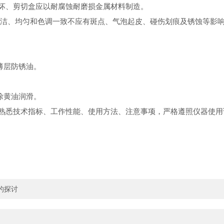
损坏、剪切盒应以耐腐蚀耐磨损金属材料制造。
整光洁、均匀和色调一致不应有斑点、气泡起皮、碰伤划痕及锈蚀等影
薄层防锈油。
。
涂黄油润滑。
，熟悉技术指标、工作性能、使用方法、注意事项，严格遵照仪器使
的探讨