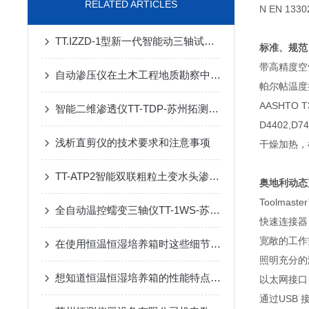
RELATED ARTICLES
N EN 
TT.IZZD-1型新一代智能动三轴试验仪厂家
标准、规范
带高精度空
自动渗压仪在土木工程地质勘察中的革新应用
帕尔帖温度
AASHTO T3
智能二维渗透仪TT-TDP-苏州拓测仪器设备有限公司
D4402,D74
浅析直剪仪的技术要求和注意事项
干燥加热，
TT-ATP2智能双联粗粒土变水头渗透仪
奥地利动态剪
Toolma
全自动温控蠕变三轴仪TT-1WS-苏州拓测仪器设备有限公司
快速连接器
宽敞的工作
在使用恒温恒湿培养箱时这些细节要注意了
照明充分
想知道恒温恒湿培养箱的性能特点就看看这些吧
以太网接口
通过USB