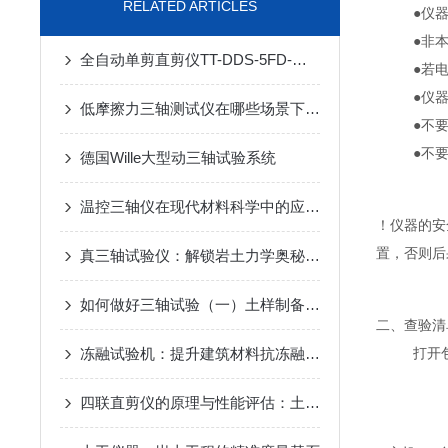
RELATED ARTICLES
●仪
●非
全自动单剪直剪仪TT-DDS-5FD-苏州拓测仪器设备有限公司
●若
●仪
低摩擦力三轴测试仪在哪些场景下应用比较广泛
●不
●不
德国Wille大型动三轴试验系统
温控三轴仪在现代材料科学中的应用与展望
！仪器的安
置，否则后
真三轴试验仪：解锁岩土力学奥秘的钥匙
如何做好三轴试验（一）土样制备和安装
二、查验清
冻融试验机：提升建筑材料抗冻融性能的关键设备
打开
四联直剪仪的原理与性能评估：土壤力学研究的新工具