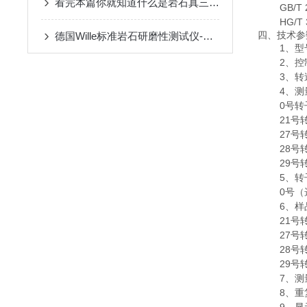
看完本篇你就知道什么是岩石真三轴仪了
GB/T
HG/
四、技术参
德国Wille标准岩石研磨性测试仪-苏州拓测仪器设备有限公司
1、型
2、控
3、转
4、测量
0号转子
21号转
27号转
28号
29号
5、转
0号（
6、样
21号
27号
28号
29号
7、测
8、重