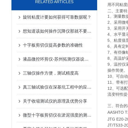
RELATED ARTICLES
用不同粘度
二、主要特
1、测量数
旋转粘度计要如何获得可靠数据呢？
2、采用微
3、采用开
想知道该如何操作沉降仪那就不要错过本篇
4、水平显
5、粘度值显
十字板剪切仪提高参数的准确性
6、具有定
7、有些像
8、高温炉
液晶微控环剪仪-苏州拓测仪器设备有限公司
9、温控仪
操作简便。
三轴仪操作方便，测试精度高
10、可自
11、带有
真三轴试验仪在深基坑工程中的应用与分析
12、可选
流变特性提
关于收缩测试仪的原理及优势分享
三、符合的
AASHTO
微型十字板剪切仪在淤泥强度的测定时所用方法的建议
JTG E2
JT/T5