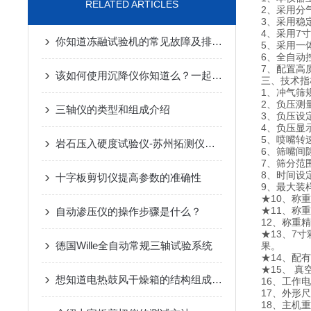
RELATED ARTICLES
2、采用分
3、采用稳
4、采用7
你知道冻融试验机的常见故障及排除方法么
5、采用一
6、全自动
7、配置高
该如何使用沉降仪你知道么？一起来看看吧
三、技术指
1、冲气筛规
2、负压测量
三轴仪的类型和组成介绍
3、负压设定
4、负压显
5、喷嘴转速：2
岩石压入硬度试验仪-苏州拓测仪器设备有限公司
6、筛嘴间隙
7、筛分范围：
8、时间设定
十字板剪切仪提高参数的准确性
9、最大装样
★10、称重
★11、称重
自动渗压仪的操作步骤是什么？
12、称重精
★13、7
德国Wille全自动常规三轴试验系统
果。
★14、配
★15、 
想知道电热鼓风干燥箱的结构组成不妨看看这些
16、工作电源
17、外形尺寸
18、主机重