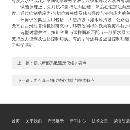
可浸入水中或注入不同化学成分溶液，以模拟环境因素对滑动
试验原理上，先对试样进行法向固结，然后在恒定法向应力
度。通过绘制剪应力-剪切位移曲线及残余强度与法向应力的关系线，确
环剪仪的典型应用包括：大型滑坡（如水库滑坡、公路边坡
尤其在古滑坡复活机制研究中，环剪仪测得的残余强度往往是
选型时需关注：扭矩容量与试样面积匹配（一般要求最大剪应
支持应力控制及位移控制切换。有的型号还具备温度控制功能
了科学基础。
上一篇：
摆式摩擦系数测定仪维护要点
下一篇：
岩石真三轴仪核心功能与技术特点
首页
关于我们
产品展示
新闻中心
技术文章
荣誉资质