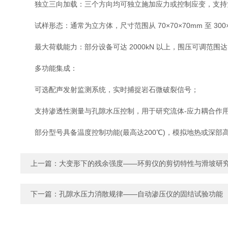
‌独立三向加载‌：三个方向均可独立施加应力或控制应变，支持
‌试样形态‌：通常为立方体，尺寸范围从 ‌70×70×70mm 至 300
‌最大荷载能力‌：部分设备可达 ‌2000kN 以上‌，围压可调范围达
‌多功能集成‌：
可选配‌声发射监测系统‌，实时捕捉岩石微破裂信号；
支持‌渗透性测量‌与‌孔隙水压控制‌，用于研究流体-应力耦合作
部分型号具备‌温度控制功能‌(最高达200℃)，模拟地热或深部
上一篇：
大变形下的残余强度——环剪仪的剪切特性与滑坡研
下一篇：
孔隙水压力消散规律——自动渗压仪的固结试验功能