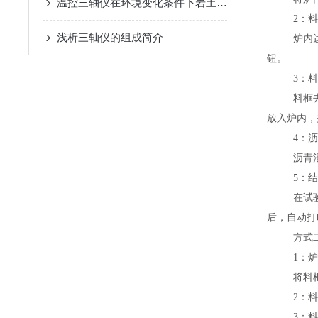
温控三轴仪在环境变化条件下岩土测试中的重要性
2：
浅析三轴仪的组成简介
炉内
钮。
3：
料框
放入炉内，
4：
沥青
5：
在试
后，自动打
方式
1：
将料
2：
3：