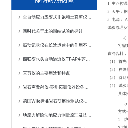
RELATED ARTICLES
1. 主路控
2. 天平
全自动应力应变式非饱和土直剪仪TT-2UM-苏州拓测仪器设备有限公司
3. 电源： A
试验原理及
新时代关于土的固结试验的探讨
a
振动记录仪在长途运输中的作用不容小觑
将需
青混合料，
四联变水头自动渗透仪TT-AP4-苏州拓测仪器设备有限公司
（1） 首
（2） 在
直剪仪的主要用途和特点
（3） 待
（4） 试
岩石声发射仪-苏州拓测仪器设备有限公司
具体
德国Wille标准岩石研磨性测试仪-苏州拓测仪器设备有限公司
b
方式
地应力解除法地应力测量原理及技术之空心包体地应力测量相关设备
1：
将炉