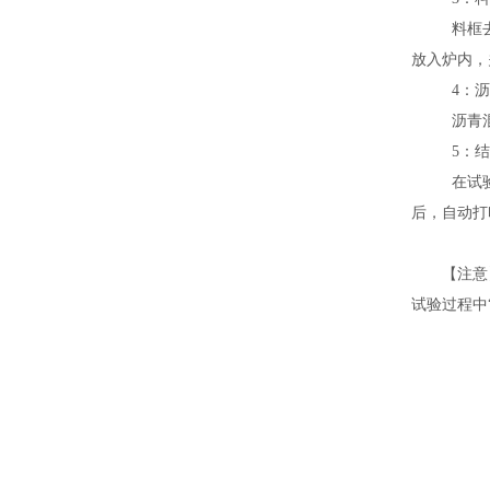
料框
放入炉内，
4：
沥青
5：
在试
后，自动打
【注意
试验过程中