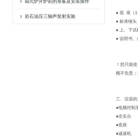
箱式炉开炉前的准备及安装操作
● 底 座（
岩石油压三轴声发射实验
● 标准锤头
● 上、下
● 说明书
！您只能使
概不负责；
三、仪器的
●电脑控制
●击实台
●底座
●减速机