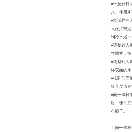
●针及针杆总
八、使用步
●将试样注
入保持规定试
制冷水浴：
●调整针入
丝固紧，按
●调整针入
样表面的水
●按到前面
针入度值在
●同一试样
浴，使平底
布擦干。
！同一试样