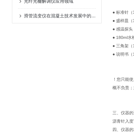
光纤光栅解调仪应用领域
● 标准针（
滑管流变仪在混凝土技术发展中的重要性
● 盛样皿（
● 感温探头
● 180ml
● 三角架（
● 说明书（
！您只能使
概不负责；
三、仪器的
沥青针入度
四、仪器的