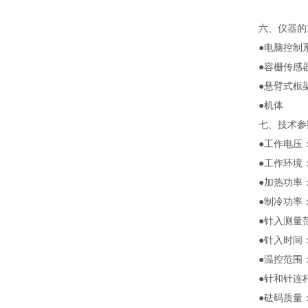
六、仪器的
●电脑控制
●容栅传感
●悬臂式框
●机体
七、技术参
●工作电压：2
●工作环境：
●加热功率：
●制冷功率：
●针入测量范
●针入时间
●温控范围：
●针和针连杆
●砝码质量：5