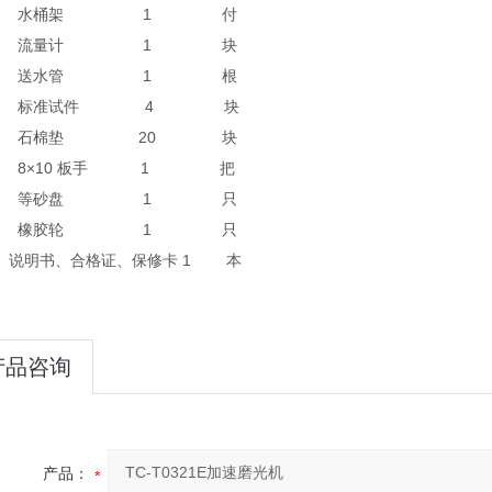
3
水桶架
1
付
 流量计 1 块
5
送水管
1
根
 标准试件 4 块
 石棉垫 20 块
8×10 板手 1 把
 等砂盘 1 只
橡胶轮
1
只
说明书、合格证、保修卡
1
本
产品咨询
产品：