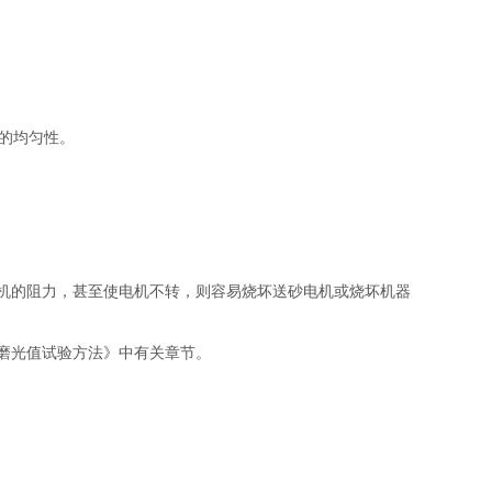
光的均匀性。
机的阻力，甚至使电机不转，则容易烧坏送砂电机或烧坏机器
石料磨光值试验方法》中有关章节。