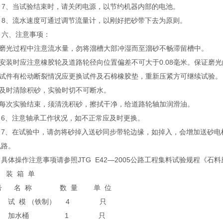
7、当试验结束时，请关闭电源，以节约机器内部的电池。
8、流水速度可通过调节流量计，以刚好把砂带下去为原则。
六、注意事项：
磨光过程中注意流水量，勿将溜槽大部冲湿而至溜砂不畅滞留槽中。
安装时应注意橡胶轮及道路轮径向位置偏差不可大于0.08毫米。保证磨
试件有松动断裂情况应更换试件及石棉橡胶垫，重新压紧方可继续试验。
及时清除积砂，实验时切不可断水。
每次实验结束，须清洗积砂，擦拭干净，给道路轮轴加润滑油。
6、注意轴承工作状况，如不正常应及时更换。
7、在试验中，请勿将砂掉入送砂同步带轮边缘，如掉入，会增加送砂电
电路。
具体操作注意事项请参照JTG E42—2005公路工程集料试验规程《
 箱 单
号 名 称 数 量 单 位
试 模 （铁制） 4 只
 加水桶 1 只