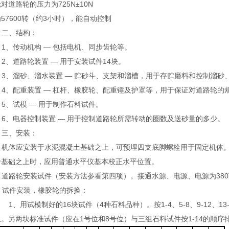
对道路轮的压力为725N±10N
57600转（约3小时），能自动控制
二、结构：
1、传动机构 — 包括电机、同步齿轮等。
2、道路轮装置 — 用于安装试件14块。
3、溜砂、溜水装置 — 贮砂斗、支架和溜槽，用于存贮磨料和控制溜砂
4、配重装置 — 杠杆、橡胶轮、配重锤及护罩等，用于保证对道路轮的
5、试模 — 用于制作石料试件。
6、电器控制装置 — 用于控制道路轮所需转动的圈数及送砂量的多少。
三、安装：
机体应安装于水泥混凝土基础之上，可预埋四支底脚螺栓用于固定机体
于基础之上时，应用普通水平仪基本校正水平位置。
道路轮安装试件（安装方法参看第四项）。接通水源、电源、电源为380V
试件安装，橡胶轮的拆换：
1、用试模制好的16块试件（4种石料品种）。按1-4、5-8、9-12
。另两块标准试件（应在1号位和8号位）与三组石料试件按1-14的顺