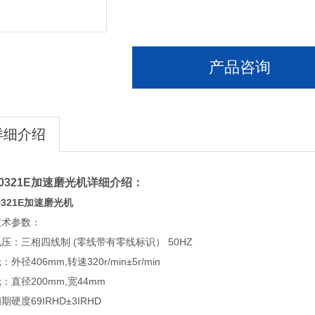
产品咨询
详细介绍
T0321E加速磨光机
详细介绍：
T0321E加速磨光机
技术参数：
压：三相四线制 (零线带有零线标识） 50HZ
外径406mm,转速320r/min±5r/min
：直径200mm,宽44mm
期硬度69IRHD±3IRHD