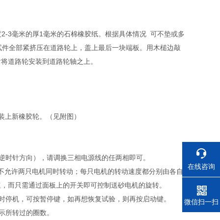
-3毫米的厚1毫米的石棉橡胶纸。根据具体情况 可不垫或多
试件全部紧挤压在道路轮上，盖上最后一块端板。用木槌边敲
后将道路轮安装到道路轮轴之上。
装上新橡胶轮。（见附图）
逆时针方向），请调换三相电源线的任两相即可。
在线咨询
，不允许两只电机同时转动；每只电机的转动速度都分别由各自
速，而只需通过面板上的开关即可控制送砂电机的旋转。
时停机，可按暂停键，如再想恢复试验，则再按启动键。
电话
微信扫一扫
示所转过的圈数。