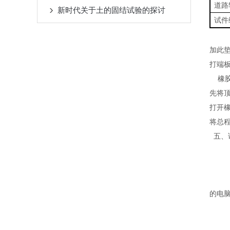
道路
新时代关于土的固结试验的探讨
试件
加此
打端
橡胶
先将
打开
将总
五、
的电