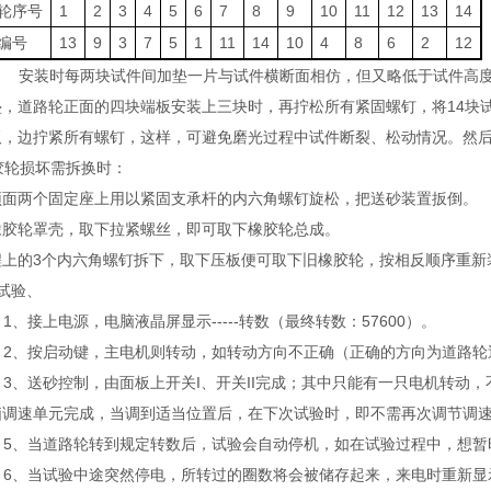
轮序号
1
2
3
4
5
6
7
8
9
10
11
12
13
14
编号
13
9
3
7
5
1
11
14
10
4
8
6
2
12
安装时每两块试件间加垫一片与试件横断面相仿，但又略低于试件高度2
垫，道路轮正面的四块端板安装上三块时，再拧松所有紧固螺钉，将14块
板，边拧紧所有螺钉，这样，可避免磨光过程中试件断裂、松动情况。然
轮损坏需拆换时：
顶面两个固定座上用以紧固支承杆的内六角螺钉旋松，把送砂装置扳倒。
橡胶轮罩壳，取下拉紧螺丝，即可取下橡胶轮总成。
程上的3个内六角螺钉拆下，取下压板便可取下旧橡胶轮，按相反顺序重新
试验、
1、接上电源，电脑液晶屏显示-----转数（最终转数：57600）。
2、按启动键，主电机则转动，如转动方向不正确（正确的方向为道路轮
3、送砂控制，由面板上开关I、开关II完成；其中只能有一只电机转动
脑调速单元完成，当调到适当位置后，在下次试验时，即不需再次调节调
5、当道路轮转到规定转数后，试验会自动停机，如在试验过程中，想暂
6、当试验中途突然停电，所转过的圈数将会被储存起来，来电时重新显