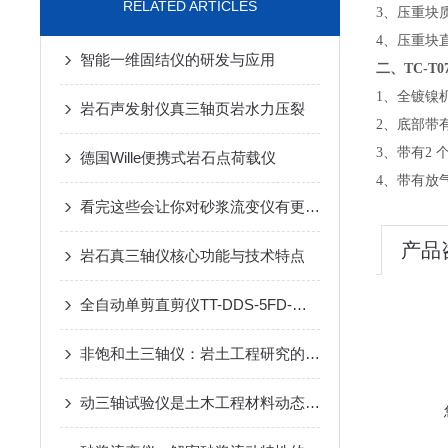
RELATED ARTICLES
3、压重块质
4、压重块直
智能一维固结仪的研发与应用
二、
TC-
1、全镀镍
岩石声发射仪真三轴页岩水力压裂
2、底部带
3、带有2
德国Wille便携式岩石点荷载仪
4、带有放
看完这些会让你对砂浆流变仪有更多了解的
产品
岩石真三轴仪核心功能与技术特点
全自动单剪直剪仪TT-DDS-5FD-苏州拓测仪器设备有限公司
非饱和土三轴仪：岩土工程研究的关键设备
动三轴试验仪是土木工程材料动态力学性质研究的重要工具