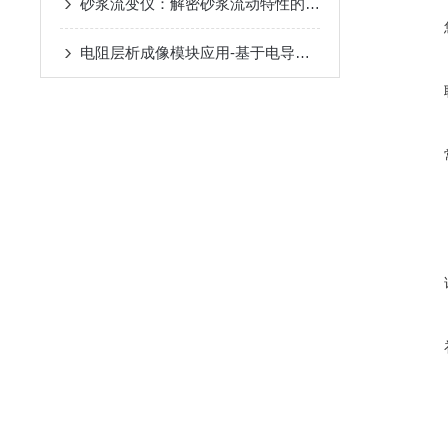
砂浆流变仪：解密砂浆流动特性的科技钥匙
电阻层析成像模块应用-基于电导率层析成像的304不锈钢熔覆层电导率检测研究