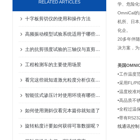
RELATED ARTICLES
学、危险化
OmniCa
十字板剪切仪的使用和操作方法
机所、日本
化企。
高频振动模型试验系统适用于哪些实验对象？
20多年伴
决方案，为
土的抗剪强度试验的三轴仪与直剪仪的比较
工程检测车的主要使用场景
美国OMNI
•工作温度范围
看完这些就知道激光粒度分析仪在煤粉粒度中的应用
•采用FL/
•温度校准
智能弦式渗压计对使用环境有哪些要求
•高品质不
•全程过温
如何使用测斜仪看完本篇你就知道了
•带有RS2
旋转粘度计要如何获得可靠数据呢？
线通讯控制