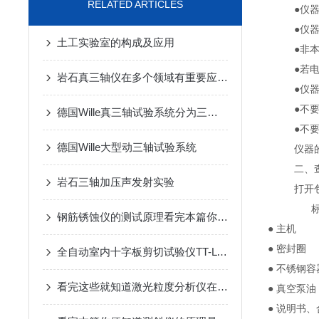
RELATED ARTICLES
●仪
●仪
土工实验室的构成及应用
●非
●若
岩石真三轴仪在多个领域有重要应用价值
●仪
●不
德国Wille真三轴试验系统分为三种类型
●不
德国Wille大型动三轴试验系统
仪器
二、
岩石三轴加压声发射实验
打开
标
钢筋锈蚀仪的测试原理看完本篇你就知道了
● 
● 密
全自动室内十字板剪切试验仪TT-LVS-苏州拓测仪器设备有限公司
● 不锈钢
看完这些就知道激光粒度分析仪在煤粉粒度中的应用
● 真空
● 说明书