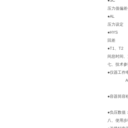
●SC
压力值偏差
●AL
压力设定
●HYS
回差
●T1、T2
间息时间、
七、技术参
●仪器工作
AC22
●容器筒容
4000
●负压数值：3
八、使用步