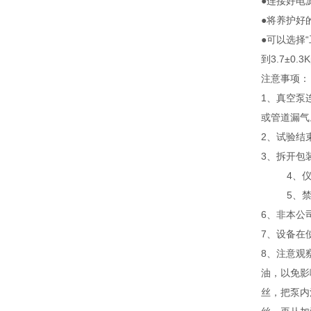
●连接好电
●将养护好
●可以选择
到
3.7
±
0.3K
注意事项：
1、真空泵
或管道漏气
2、试验结
3、拆开包
4、
5、
6、非本公
7、设备在
8
、
注意观
油，以免影
丝，把泵内