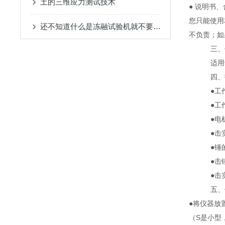
土的三维应力测试技术
● 说明书
您只能使用
还不知道什么是冻融试验机就不要错过本篇了
不负责；如
三、
适用
四、
●工
●工
●电
●击
●锤
●击
●击
五、
●将仪器放
（S是小型