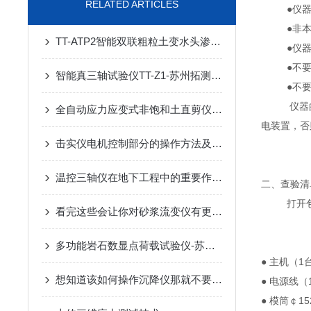
RELATED ARTICLES
●仪
●非
TT-ATP2智能双联粗粒土变水头渗透仪
●仪
●不
智能真三轴试验仪TT-Z1-苏州拓测仪器设备有限公司
●不
仪器
全自动应力应变式非饱和土直剪仪TT-2UM-苏州拓测仪器设备有限公司
电装置，否
击实仪电机控制部分的操作方法及注意事项分享
温控三轴仪在地下工程中的重要作用：土壤稳定性与温度影响分析
二、查验清
打开
看完这些会让你对砂浆流变仪有更多了解的
多功能岩石数显点荷载试验仪-苏州拓测仪器设备有限公司
● 主机（1
想知道该如何操作沉降仪那就不要错过本篇
● 电源线（
● 模筒￠15