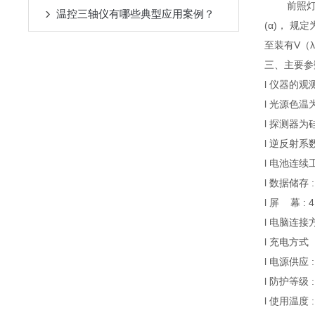
前照灯
温控三轴仪有哪些典型应用案例？
(α)， 规
至装有V（
三、主要参
l 仪器的观测
l 光源色温为
l 探测器
l 逆反射系数R
l 电池连续工
l 数据储存 
l 屏 幕 : 4
l 电脑连接
l 充电方式 ：
l 电源供应 
l 防护等级 : 
l 使用温度 : 