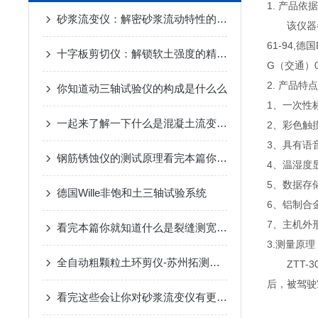
1. 产品依
砂浆流变仪：解密砂浆流动特性的科技钥匙
该仪器
61-94,德
十字板剪切仪：解锁软土强度的精准密钥
G（交通）
2. 产品特点
你知道动三轴试验仪的构成是什么么
1、一次性
一起来了解一下什么是混凝土流变仪吧
2、彩色触
3、具有语
钢筋锈蚀仪的测试原理看完本篇你就知道了
4、温湿度
5、数据存
德国Wille非饱和土三轴试验系统
6、铝制合
7、主机外
看完本篇你就知道什么是裂缝测宽仪了
3.测量原理
全自动粗颗粒土环剪仪-苏州拓测仪器设备有限公司
ZTT
后，被驾驶
看完这些会让你对砂浆流变仪有更多了解的