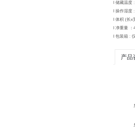
l 储藏温度 : 
l 操作湿度 
l 体积 (长x
l 净重量 ：4
l 包装箱 :
产品