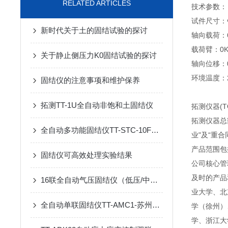
RELATED ARTICLES
技术参数：
试件尺寸：Φ6
新时代关于土的固结试验的探讨
轴向载荷：
载荷臂：0KP
关于静止侧压力K0固结试验的探讨
轴向位移：0
环境温度：2
固结仪的注意事项和维护保养
拓测TT-1U全自动非饱和土固结仪
拓测仪器(
拓测仪器总
全自动多功能固结仪TT-STC-10F产品介绍
业"及“重
产品范围包
固结仪可高效处理实验结果
公司核心管
及时的产品
16联全自动气压固结仪（低压/中压/高压）TT-APC16
业大学、北
全自动单联固结仪TT-AMC1-苏州拓测仪器设备有限公司
学（徐州）
学、浙江大