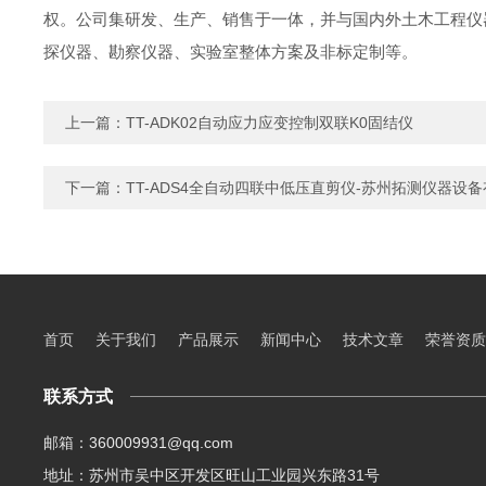
权。公司集研发、生产、销售于一体，并与国内外土木工程仪
探仪器、勘察仪器、实验室整体方案及非标定制等。
上一篇：
TT-ADK02自动应力应变控制双联K0固结仪
下一篇：
TT-ADS4全自动四联中低压直剪仪-苏州拓测仪器设
首页
关于我们
产品展示
新闻中心
技术文章
荣誉资质
联系方式
邮箱：360009931@qq.com
地址：苏州市吴中区开发区旺山工业园兴东路31号