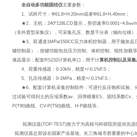
全自动多功能固结仪
主要参数：
1、试样尺寸：Φ61.8×H.20mm或者Φ61.8×H.40mm；
★2、主机：240*128LCD显示，剪切速率0.0001~
（非外置型采集仪），可采集孔压、数显千分表（轴向位移）、LV
★3、双通道1MPa/150CC
压力体积控制器，用于施加反
键控制器），按键功能包括压力控制、体积控制、线性加载等功能；体
液晶显示；配套RS232计算机串口，用于计
算机控制以及采集
4、荷重传感器：0-10kN，精度+/-0.1%F.S；
5、孔压传感器：0-1MPa，精度+/-0.1%F.S；
★6、配套计算机采集控制软件：可进行反压饱和试验、
过试验可得到土的压缩系数av、回弹模量ES、固结系数Cv、
P(T90)曲线、CV-P(T50)曲线、H-P曲线等。
拓测仪器(TOP-TEST)致力于为高校与科研院所提供
拓测仪器总部设在国家产业基地、长三角城市群重要的中心城市