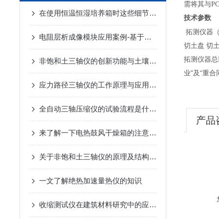
需将其与P
在使用恒温恒湿培养箱时这些细节要注意了
技术参数
拓测仪器（
电阻层析成像模块应用案例-基于生成对抗网络的地铁盾构超前探测方法研究
切土盘 切
拓测仪器总
非饱和土三轴仪的创新功能与土壤力学参数的精确测定
业"及“重
应力路径三轴仪的工作原理与应用：深入了解土壤与岩石力学
全自动三轴压缩仪的试验流程是什么？
产品
来了解一下电热鼓风干燥箱的注意事项是什么
关于非饱和土三轴仪的原理及结构分析
一文了解绝热加速量热仪的知识
收缩测试仪在建筑材料研究中的应用与发展趋势