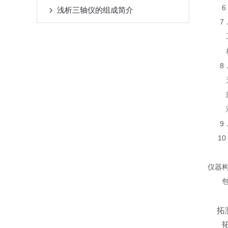
6
浅析三轴仪的组成简介
7
8
9
10
仪器
拓
拓测