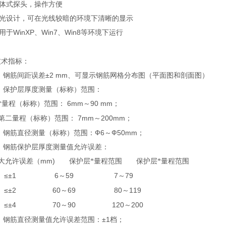
体式探头，操作方便
光设计，可在光线较暗的环境下清晰的显示
WinXP
Win7
Win8
用于
、
、
等环境下运行
技术指标：
．钢筋间距误差
±2 mm
、可显示钢筋网格分布图（平面图和剖面图）
．保护层厚度测量（标称）范围：
6mm
90 mm
*量程（标称）范围：
～
；
7mm
200mm
第二量程（标称）范围：
～
；
．钢筋直径测量（标称）范围：
Ф6
～
Ф50mm
；
．钢筋保护层厚度测量值允许误差：
mm)
大允许误差（
保护层*量程范围
保护层*量程范围
±1 6
59 7
79
～
～
±2 60
69 80
119
～
～
±4 70
90 120
200
～
～
．钢筋直径测量值允许误差范围：
±1
档；