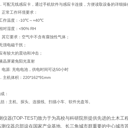
．可配无线感应卡，通过手机软件与感应卡连接，方便读取设备的详细操
．正常工作环境要求：
-10
+40
工作温度：
℃
～
℃
<90% RH
相对湿度：
．其它要求：空气中不含有腐蚀性气体；
无强电磁干扰；
应有较大的震动和冲击；
液晶屏避免阳光直射
．电源
:
充电电池，供电时间可达
50
小时
220*162*91mm
．主机体积：
构成：
包括：主机、探头、连接线、扫描小车、软件光盘等。
测仪器(TOP-TEST)致力于为高校与科研院所提供先进的土木
仪器总部设在国家产业基地、长三角城市群重要的中心城市苏