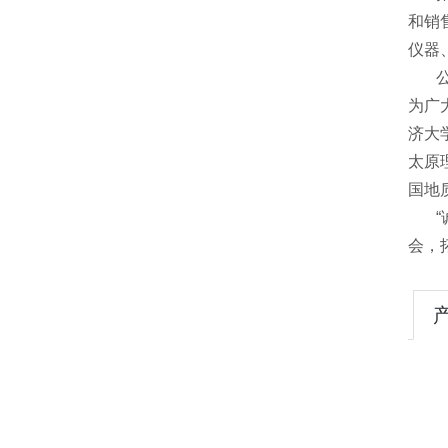
和销
仪器
公司
为广
济大
太原
国地
“诚
会，