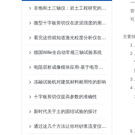
一
非饱和土三轴仪：岩土工程研究的关键设备
背
可
微型十字板剪切仪在淤泥强度的测定时所用方法的建议
主要
看完这些就知道激光粒度分析仪在煤粉粒度中的应用
1
德国Wille全自动常规三轴试验系统
2
电阻层析成像模块应用-基于电导率层析成像的304不锈钢熔覆层电导率检测研究
3
冻融试验机对建筑材料耐用性的影响
4
十字板剪切仪提高参数的准确性
≤
新时代关于土的固结试验的探讨
≤
≤
通过这几个方法让你对砂浆流变仪更加了解
5