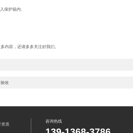
入保护箱内;
多内容，还请多多关注好我们。
及验收
咨询热线
誉资质
139-1368-3786