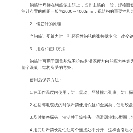
钢筋计焊接在钢筋笼主筋上，当作主筋的一段，焊接面积不
筋计布置的间距一般为2000～4000mm，视结构的重要性
2、钢筋计的原理
当钢筋计受轴力时，引起弹性钢弦的张拉拢变化，改变钢弦
3、用途和使用方法
钢筋计可用于测量基坑围护结构沿深度方向的应力换算为弯
整个混凝土结构所受的弯矩。
使用后保养方法：
1.在工作温度内使用，防止震动、严禁撞击孔底、防止探
2.在捆绑电缆线的时候严禁使用铁丝和金属类，使用绞盘
3.及时擦净探头、清洁并干燥接头、润滑测轮和o型圈，注
4.用完后严禁长期性让每个连接处不分开，这样会引起水