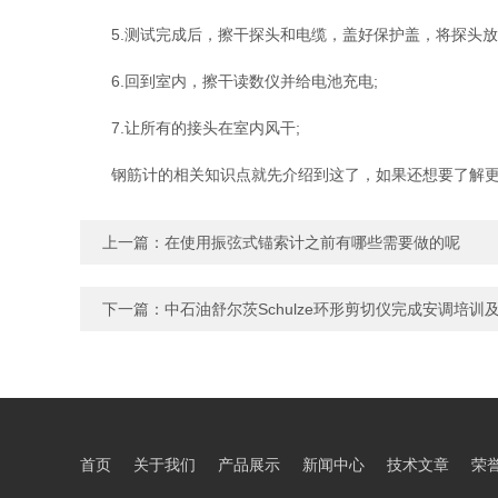
5.测试完成后，擦干探头和电缆，盖好保护盖，将探头放
6.回到室内，擦干读数仪并给电池充电;
7.让所有的接头在室内风干;
钢筋计的相关知识点就先介绍到这了，如果还想要了解更
上一篇：
在使用振弦式锚索计之前有哪些需要做的呢
下一篇：
中石油舒尔茨Schulze环形剪切仪完成安调培训
首页
关于我们
产品展示
新闻中心
技术文章
荣