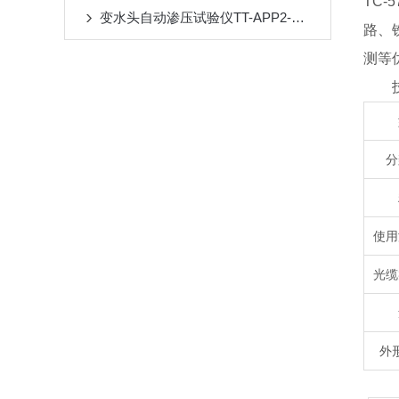
TC
变水头自动渗压试验仪TT-APP2-苏州拓测仪器设备有限公司
路、
测等
技
分
使用
光缆
外