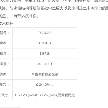
-5700压力盒用于测量土石坝、防波堤、护岸、码头岸壁、高层
铁路、防渗墙结构等建筑基础中土应力以及冰川冻土中冻涨力的
优点，并自带温度补偿。
术指标
型号：
TC-5600
辨率：
0.3％F.S.
精度：
1%F.S.
温度：
-30～+80℃
类型：
单模单芯铠装光缆
量程：
0.3~10Mpa
形尺寸
f150´23 (mm)f130´26 (mm),视量程而定