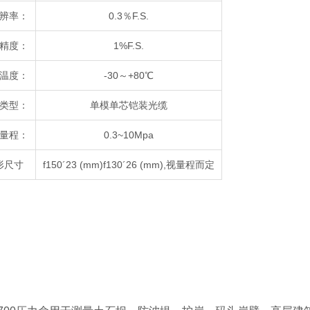
辨率：
0.3％F.S.
精度：
1%F.S.
温度：
-30～+80℃
类型：
单模单芯铠装光缆
量程：
0.3~10Mpa
形尺寸
f150´23 (mm)f130´26 (mm),视量程而定