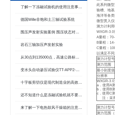
此系列微型
了解一下冻融试验机的使用注意事项吧
验槽、地基
海洋等各类
德国Wille非饱和土三轴试验系统
微型贯入仪
测力计利用
WXGR-3
围压声发射实验案例 围压状态对岩石 Kaiser 效应测量地应力试验
A量程：70-
B量程：14-
岩石三轴加压声发射实验
C量程：100
以满足不同
从30点到135000点，高速公路标线光亮度的高采样保障
测力计型号
测力范围
变水头自动渗压试验仪TT-APP2-苏州拓测仪器设备有限公司
最小刻度值
分辨率
WXGR-3
十字板剪切仪是现代制造业的高效切割工具
a．使用A测
b．使用B测
c．使用C测
还不知道什么是冻融试验机就不要错过本篇了
注：采
来了解一下电热鼓风干燥箱的注意事项是什么
测力计型号
测力范围（