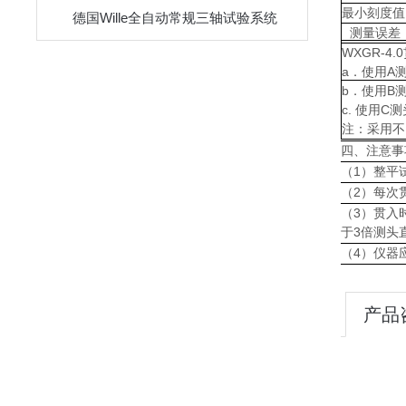
最小刻度值
德国Wille全自动常规三轴试验系统
测量误差（
WXGR-4
a．使用A测
b．使用B测
c. 使用C测
注：采用不
四、注意事
（1）整平
（2）每次
（3）贯入
于3倍测头
（4）仪器
产品