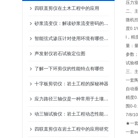
压力
四联直剪仪在土木工程中的应用
二、
微机
砂浆流变仪：解读砂浆流变密码的关键工具
度
0.1
l
，精
智能弦式渗压计对使用环境有哪些要求
量：
声发射仪岩石试验定位图
参数
试验
了解一下环剪仪的性能特点有哪些
三、
一套陶
十字板剪切仪：岩土工程的探秘神器
自动垂
精度0
应力路径三轴仪是一种常用于土壤与岩石力学性质试验中的仪器设备
围0-
动三轴试验仪：岩土工程动态性能检测的核心设备
7/8
★一
四联直剪仪在岩土工程中的应用研究
一套s