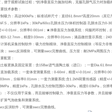
室，便于观察试验过程；*的净垂直应力施加结构，克服孔隙气压力对加载
主要技术参数：
控制吸力：高达
900kPa
；
标准试样尺寸：直径
61.8mm*
高度
20mm
（其它
%F.S
，分辨率
1kPa
；
30kPa/60cc
孔隙水压力
/
体积控制器
:
孔隙水压力
0-3
度
+/-0.01ml
，分辨率
0.001ml
；
★净垂直应力加载系统：伺服闭环控制，
量程
0-12.7mm
，精度
0.03mm
，分辨率
0.01mm
；
液晶微控显示系统：
240
；
计算机采集控制软件：吸力控制模块、净垂直应力控制模块（等应力非
模块；
swcc
反演模块，可测量
swcc
完整曲线。
压力室：耐
2MPa
周围压力
主要配置：
土板更换及固定装置：含15Bar进气值陶土板（进口）；一套Dia.61.
直加载系统； 一套体变测量系统：0-60ml，精度+/-0.01ml，分辨率0
.03mm，分标率0.01mm；一套力测量系统:含1.2kN荷重传感器（精度
0.9MPa，精度1kPa，孔隙水压力控制范围0-30kPa，精度0.03kPa，分
/10）：不仅仅用于采集，而且能够控制吸力、净垂直应力等参数，并且
套扩算气泡收集和测量系统。
wcc反演软件，可测量swcc完整曲线。