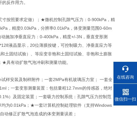
杆的反作用力。
尺寸按照要求定做）；
★微机控制孔隙气压力：
0-900kPa
，精
0kPa
，精度
0.03kPa
，分辨率
0.01kPa
，体变测量范围
0-60m
自动施加净垂直应力：
0-400kPa
，精度
+/-3N
，垂直变形测
*128
液晶显示，
20
位薄膜按键，可控制吸力、净垂直应力等
饱和土固结试验）、等应变非饱和土固结试验、非饱和土膨胀
；
★具有动扩散气泡冲刷和测量功能。
在线咨询
8mm试样安装及制样附件；一套2MPa有机玻璃压力室； 一套全
.001ml；一套变形测量装置：包括量程12.7mm的传感器，绝对
+/-0.1%）及固定装置；一套吸力控制系统：孔隙气压力控制范
电话
微信扫一扫
辨率均为0.01kPa；★一套计算机控制处理软件（支持Windows
能够自动修正扩散气泡造成的体变测量误差；