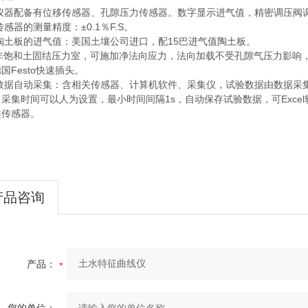
仪器配备有位移传感器、孔隙压力传感器。数字显示进气值，精密调压阀
传感器的测量精度：±0.1％F.S。
陶土板的进气值：美国土壤公司进口
，配15巴进气值陶土板。
非饱和土固结压力室，可施加净法向应力，法向加载不受孔隙气压力影响
国Festo快速插头。
数据自动采集：含相关传感器、计算机软件、采集仪，试验数据由数据采集
采集时间可以人为设置，最小时间间隔1s，自动保存试验数据，可Exce
类传感器。
产品咨询
产品：