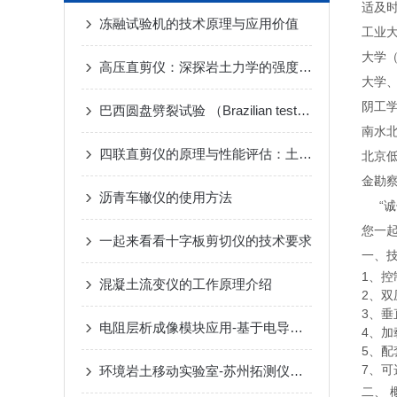
适及
冻融试验机的技术原理与应用价值
工业
大学
高压直剪仪：深探岩土力学的强度标尺
大学
阴工
巴西圆盘劈裂试验 （Brazilian test）声发射定位结果
南水
四联直剪仪的原理与性能评估：土壤力学研究的新工具
北京
金勘
沥青车辙仪的使用方法
“诚
您一
一起来看看十字板剪切仪的技术要求
一、
1、控
混凝土流变仪的工作原理介绍
2、双
3、
电阻层析成像模块应用-基于电导率层析成像的304不锈钢熔覆层电导率检测研究
4、加
5、
7、可
环境岩土移动实验室-苏州拓测仪器设备有限公司
二、