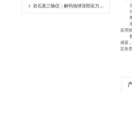
岩石真三轴仪：解码地球深部应力之谜的“数字钻头”
采用德
感器，
定各