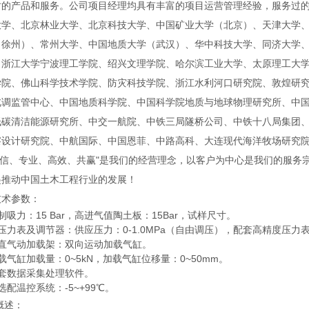
时的产品和服务。公司项目经理均具有丰富的项目运营管理经验，服务过
大学、北京林业大学、北京科技大学、中国矿业大学（北京）、天津大学
（徐州）、常州大学、中国地质大学（武汉）、华中科技大学、同济大学
、浙江大学宁波理工学院、绍兴文理学院、哈尔滨工业大学、太原理工大
学院、佛山科学技术学院、防灾科技学院、浙江水利河口研究院、敦煌研
北调监管中心、中国地质科学院、中国科学院地质与地球物理研究所、中
低碳清洁能源研究所、中交一航院、中铁三局隧桥公司、中铁十八局集团
察设计研究院、中航国际、中国恩菲、中路高科、大连现代海洋牧场研究
信、专业、高效、共赢"是我们的经营理念，以客户为中心是我们的服务
起推动中国土木工程行业的发展！
技术参数
：
制吸力：15 Bar，高进气值陶土板：15Bar，试样尺寸。
压力表及调节器：供应压力：0-1.0MPa（自由调压），配套高精度压力
垂直气动加载架：双向运动加载气缸。
载气缸加载量：0~5kN，加载气缸位移量：0~50mm。
配套数据采集处理软件。
选配温控系统：-5~+99℃。
概述：