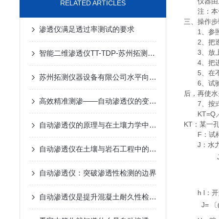
仪器由
RELATED ARTICLES
注：本
三、操作步
渗透仪满足透过率测试的要求
1、参照
2、把
3、放
智能二维渗透仪TT-TDP-苏州拓测仪器设备有限公司
4、把
5、在
苏州拓测仪器设备有限公司水平向渗透仪研发与试验报告
6、试
后，再使水
高效精准测渗——自动渗透仪的变水头与常水头试验
7、按
KT=Q／
KT：某一
自动渗透仪的原理与在土壤力学中的应用
F：试
J：水
自动渗透仪在土壤与岩石工程中的应用分析
J
自动渗透仪：突破渗透性检测的边界
h l
自动渗透仪是提升混凝土耐久性检测新标准
J=
〔