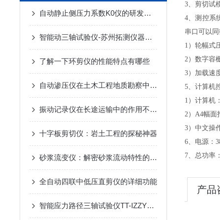
3、剪切试模
自动静止侧压力系数K0仪的研发报告
4、测控系
串口可以同
智能动三轴试验仪-苏州拓测仪器设备有限公司
1）轮幅式压
2）数字容栅
了解一下环剪仪的性能特点有哪些
3）加载速度：
自动渗压仪在土木工程地质勘察中的革新应用
5、计算机
1）计算机：
振动记录仪在长途运输中的作用不容小觑
2）A4幅
3）中文操作
十字板剪切仪：岩土工程的探秘神器
6、电源：38
7、总功率
砂浆流变仪：解密砂浆流动特性的科技钥匙
全自动四联中低压直剪仪的详细功能
产品
智能应力路径三轴试验仪TT-IZZY1-苏州拓测仪器设备有限公司