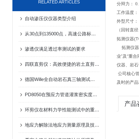
RELATED ARTICLES
分辩力： 0.1
工作温度： -
自动渗压仪仪器类型介绍
外型尺寸： 271
（回转直径 
从30点到135000点，高速公路标线光亮度的高采样保障
拓测仪器(
拓测仪器总
渗透仪满足透过率测试的要求
业”及“重
四联直剪仪：高效便捷的岩土直剪检测设备
仪器、岩石
公司核心管
德国Wille全自动岩石真三轴测试系统-苏州拓测仪器设备有限公司
及时的产品
PD8050在预应力管道灌浆密实度上的应用
产品
环剪仪在材料力学性能测试中的重要应用与技术解析
地应力解除法地应力测量原理及技术之空心包体地应力测量原理