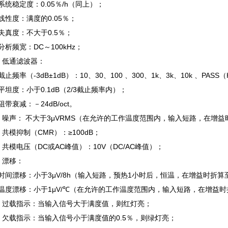
.6 系统稳定度：0.05％/h（同上）；
7 线性度：满度的0.05％；
.8 失真度：不大于0.5％；
9 分析频宽：DC～100kHz；
10 低通滤波器：
截止频率（-3dB±1dB）：10、30、100 、300、1k、3k、10k 、PA
平坦度：小于0.1dB（2/3截止频率内）；
阻带衰减：－24dB/oct。
.11 噪声： 不大于3μVRMS（在允许的工作温度范围内，输入短路，在增
12 共模抑制（CMR）：≥100dB；
.13 共模电压（DC或AC峰值）：10V（DC/AC峰值）；
14 漂移：
时间漂移：小于3μV/8h（输入短路，预热1小时后，恒温，在增益时折算
温度漂移：小于1μV/℃（在允许的工作温度范围内，输入短路，在增益
.15 过载指示：当输入信号大于满度值，则红灯亮；
.16 欠载指示：当输入信号小于满度值的0.5％，则绿灯亮；