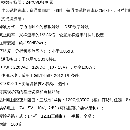
.17 模数转换器：24位A/D转换器；
.18 连续采样速率：多通道同时工作时，每通道采样速率达256kHz，分
19 抗混滤波器：
滤波方式：每通道独立的模拟滤波 + DSP数字滤波；
截止频率：采样速率的1/2.56倍，设置采样速率时同时设定；
阻带衰减：约-150dB/oct；
平坦度（分析频率范围内）：小于0.05dB。
20 通讯接口：千兆网/USB3.0接口；
21 电源：220VAC，12VDC（10～18V），功率100W；
22 使用环境：适用于GB/T6587-2012-Ⅱ组条件。
 TST3810-1应变适调器技术指标（选件）
.1 可实现桥路的程控切换和自检功能；
.2 适用电阻应变片阻值：三线制1/4桥：120Ω或350Ω（客户订货时任选一
.3 供桥电压：2V、5V、10V、24V（可根据客户要求定制）；
.4 程控桥路方式：1/4桥（120Ω三线制）、半桥、全桥；
5 增益：100倍；