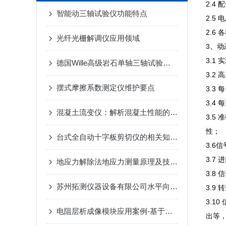
2.
智能动三轴试验仪功能特点
2.
2.6
光纤光栅解调仪应用领域
3、
动
3.1
德国Wille高级岩石单轴三轴试验系统-苏州拓测仪器设备有限公司
3.2
摆式摩擦系数测定仪维护要点
3.3
3.4
混凝土流变仪：解析混凝土性能的关键工具
3.5
性；
台式全自动十字板剪切仪的相关知识普及
3.6
3.
地应力解除法地应力测量原理及技术之空心包体应力计结构
3.8
苏州拓测仪器设备有限公司水平向渗透仪研发与试验报告
3.9
3.
电阻层析成像模块应用案例-基于三维电阻层析成像的盾构机超前探测研究
出等