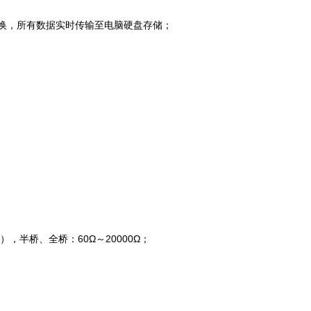
档切换，所有数据实时传输至电脑硬盘存储；
种），半桥、全桥：60Ω～20000Ω；