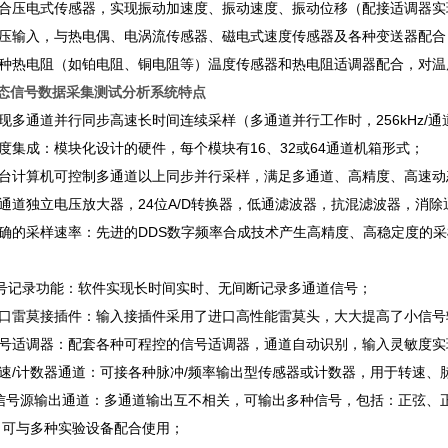
4 配合压电式传感器，实现振动加速度、振动速度、振动位移（配接适调器
5 电压输入，与热电偶、电涡流传感器、磁电式速度传感器及各种变送器配
 各种热电阻（如铂电阻、铜电阻等）温度传感器和热电阻适调器配合，对
态信号数据采集测试分析系统
特点
 实现多通道并行同步高速长时间连续采样（多通道并行工作时，256kHz/通
 高度集成：模块化设计的硬件，每个模块有16、32或64通道机箱形式；
 每台计算机可控制多通道以上同步并行采样，满足多通道、高精度、高速
 每通道独立电压放大器，24位A/D转换器，低通滤波器，抗混滤波器，
 准确的采样速率：先进的DDS数字频率合成技术产生高精度、高稳定度
信号记录功能：软件实现长时间实时、无间断记录多通道信号；
7 进口雷莫接插件：输入接插件采用了进口高性能雷莫头，大大提高了小信
 信号适调器：配套各种可程控的信号适调器，通道自动识别，输入灵敏度
 转速/计数器通道：可接各种脉冲/频率输出型传感器或计数器，用于转速
10 信号源输出通道：多通道输出互不相关，可输出多种信号，包括：正弦
，可与多种实验设备配合使用；