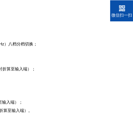
电话
微信扫一扫
SS（Hz）八档分档切换；
益时折算至输入端）；
至输入端）；
时折算至输入端）。