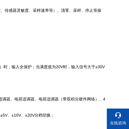
（量程、传感器灵敏度、采样速率等）、清零、采样、停止等操
值）时，输入全保护；当满度值为20V时，输入信号大于±30V
变适调器、电荷适调器、电荷适调器（带双积分硬件网络）、4
V、±5V、±10V、±20V分档切换；
在线咨询