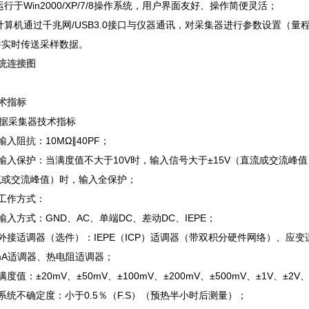
1 运行于Win2000/XP/7/8操作系统，用户界面友好、操作简便灵活；
2 计算机通过千兆网/USB3.0接口与仪器通讯，对采集器进行参数设置
并实时传送采样数据。
统连接图
术指标
 数据采集器技术指标
1 输入阻抗：10MΩ∥40PF；
.2 输入保护：当满度值不大于10V时，输入信号大于±15V（直流或交流峰
流或交流峰值）时，输入全保护；
3 工作方式：
输入方式：GND、AC、单端DC、差动DC、IEPE；
外接适调器（选件）：IEPE（ICP）适调器（带双积分硬件网络）、应
mA适调器、热电阻适调器；
4 满度值：±20mV、±50mV、±100mV、±200mV、±500mV、±1V、±2
.5 系统不确定度：小于0.5％（F.S）（预热半小时后测量）；