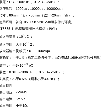
6 带宽：DC～100kHz（+0.5dB～-3dB）；
7 应变量程：1000με，10000με，100000με；
.8 尺寸：80mm（长）×30mm（宽）×20mm（高）；
9 使用环境：符合GB/T6587-2012-III组条件的环境。
 TST5855-1 电荷适调器技术指标（选件）
5
1 输入电荷量：10
pC ；
11
2 输入电阻：大于10
Ω；
3 放大器输出灵敏度：0.1、10mV/pC；
.4 准确度：小于1％（额定工作条件下，由7VRMS 160Hz正弦信号测量）；
－3
5 噪声：小于5×10
pC；
6 带宽：0.3Hz～100kHz （+0.5dB～-3dB）；
.7 失真度：小于0.5％（频率小于30kHz）；
8 输出特性：
输出电压：7VRMS；
输出电流：5mA；
输出电阻：小于1Ω。