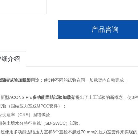
产品咨询
详细介绍
能固结试验加载架
用途：使3种不同的试验在同一加载架内自动完成；
新型ACONS Pro
多功能固结试验加载架
提出了土工试验的新概念，使3
试验（固结压力室或MPCC套件）；
应变速率（CRS）固结试验
相关土壤水分特征曲线（SD-SWCC）试验。
过使用多功能固结压力室和3个直径不超过70 mm的压力室套件来实现的，通过