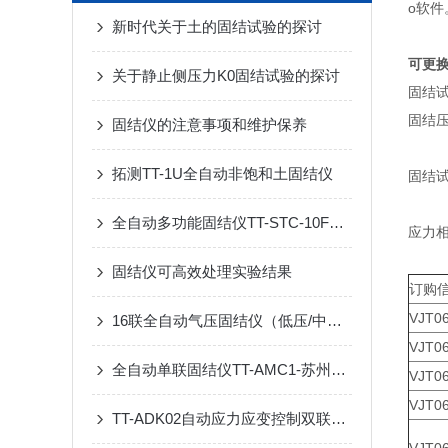
o软
新时代关于土的固结试验的探讨
可更
关于静止侧压力K0固结试验的探讨
固结
固结
固结仪的注意事项和维护保养
拓测TT-1U全自动非饱和土固结仪
固结
全自动多功能固结仪TT-STC-10F产品介绍
应力
固结仪可高效处理实验结果
订购
VJT0
16联全自动气压固结仪（低压/中压/高压）TT-APC16
VJT0
全自动单联固结仪TT-AMC1-苏州拓测仪器设备有限公司
VJT0
VJT0
TT-ADK02自动应力应变控制双联K0固结仪