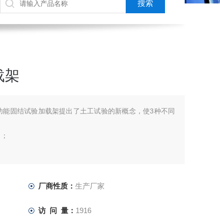
载架
o多功能固结试验加载架提出了土工试验的新概念，使3种不同
）；
CC）试验。
直径不超过70 mm的压力室套件来实现的，通过以太网或
Studio软件。
厂商性质：
生产厂家
访 问 量：
1916