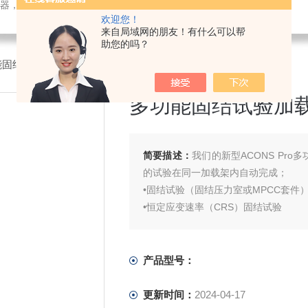
检测仪器，检测仪器，物探仪器，勘察仪器，试验机试验箱，整体方案
欢迎您！
来自局域网的朋友！有什么可以帮
助您的吗？
能固结试验加载架
多功能固结试验加
简要描述：
我们的新型ACONS Pr
的试验在同一加载架内自动完成；
•固结试验（固结压力室或MPCC套件
•恒定应变速率（CRS）固结试验
•应力相关土壤水分特征曲线（SD-SW
这是通过使用多功能固结压力室和3个
USB接口，计算机控制我们著名的Clisp 
产品型号：
更新时间：
2024-04-17