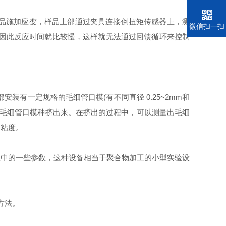
样品施加应变，样品上部通过夹具连接倒扭矩传感器上，测
电话
微信扫一扫
，因此反应时间就比较慢，这样就无法通过回馈循环来控制
有一定规格的毛细管口模(有不同直径 0.25~2mm和
料从毛细管口模种挤出来。在挤出的过程中，可以测量出毛细
切粘度。
中的一些参数，这种设备相当于聚合物加工的小型实验设
方法。