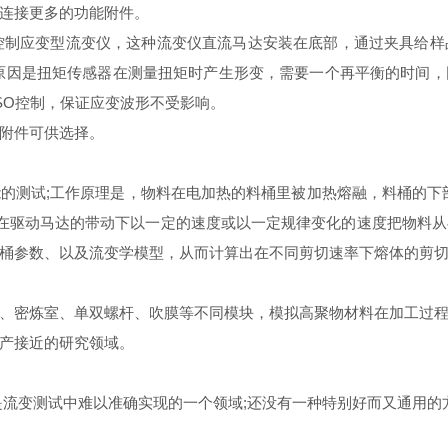
连接更多的功能附件。
的控制应变型流变仪，这种流变仪直流马达安装在底部，通过夹具给
原因是扭矩传感器在测量扭矩时产生形变，需要一个再平衡的时间
用DSO控制，保证应变波形不受影响。
附件可供选择。
试;工作原理是，物料在电加热的料桶里被加热熔融，料桶的下部安装
的料杆在驱动马达的带动下以一定的速度或以一定规律变化的速度把物
桶参数、以及流变学模型，从而计算出在不同剪切速率下熔体的剪
密炼室、单双螺杆、吹膜等不同模块，模拟高聚物材料在加工过程
产接近的研究领域。
流变测试中难以准确实现的一个领域;还没有一种特别好而又通用的