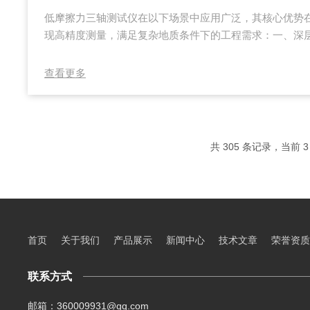
低摩擦力三轴测试仪在以下场景中应用广泛，其核心优势
现高精度测量，满足复杂地质条件下的工程需求：一、深
建筑与地下隧道场景：评估深层地基土体在高压下的承载
摩擦设计消除传统传感器因活塞杆摩擦导致的误差，轴向加载压
查看更多
S(如YUC.DMIZZ-1型)，确保数据准确性，为地基设计
工程场景：分析坝基土体在长期荷载或排水条件下的稳定
水剪切(CU)和...
共 305 条记录，当前 3 
首页
关于我们
产品展示
新闻中心
技术文章
荣誉资质
联系方式
邮箱：360009931@qq.com