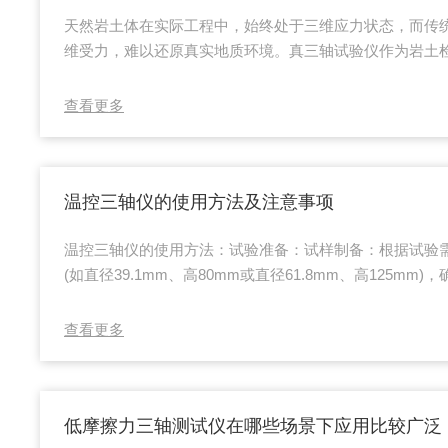
天然岩土体在实际工程中，始终处于三维应力状态，而传
维受力，难以还原真实地质环境。真三轴试验仪作为岩土
三个相互垂直方向的独立应力，精准模拟岩土体的三维受
力学特性，为复杂地质工程提供精准试验数据。真三轴试
查看更多
立加载，设备突破传统试验仪的局限，配备三个轴向的独
X、Y、Z三个方向施加不同大小的应力，精准模拟地下岩
过程中，能自由调节主应力、中应力、小应力的比值...
温控三轴仪的使用方法及注意事项
温控三轴仪的使用方法：试验准备：试样制备：根据试验
(如直径39.1mm、高80mm或直径61.8mm、高125mm
陷。设备检查：检查温控三轴仪的液压系统、电气系统、
统是否正常工作。确认液压油位、油温、油液清洁度符合
查看更多
温控舱门密封良好，软件参数设置正确。试样安装：将试
次放置不透水板、试样、不透水板及试样帽，并套上橡皮
室罩，向压力室注满纯水，排除气...
低摩擦力三轴测试仪在哪些场景下应用比较广泛