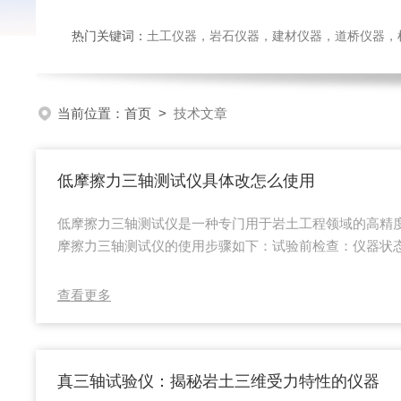
热门关键词：
土工仪器，岩石仪器，建材仪器，道桥仪器，检测
当前位置：
首页
>
技术文章
低摩擦力三轴测试仪具体改怎么使用
低摩擦力三轴测试仪是一种专门用于岩土工程领域的高精
摩擦力三轴测试仪的使用步骤如下：试验前检查：仪器状
正常工作，包括压力表、管路、活塞、阀门连接处等，确
胶膜检查：检查乳胶膜是否完好，有无漏水、漏气现象。
查看更多
加压阀，转动手轮稍稍加压，确保排出管内气体。气体排
加压阀和排水阀。试样制备：土料处理：将水喷洒到土料
含水率均匀。击样筒准备：击样筒壁在使用前应洗擦干...
真三轴试验仪：揭秘岩土三维受力特性的仪器