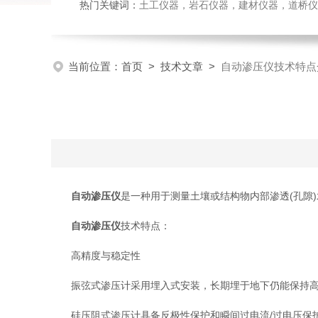
热门关键词：
土工仪器，岩石仪器，建材仪器，道桥仪器，
当前位置：
首页
>
技术文章
>
自动渗压仪技术特点
自动渗压仪
是一种用于测量土壤或结构物内部渗透(孔隙
自动渗压仪
技术特点：
高精度与稳定性
振弦式渗压计采用埋入式安装，长期埋于地下仍能保持高
硅压阻式渗压计具备反极性保护和瞬间过电流/过电压保护