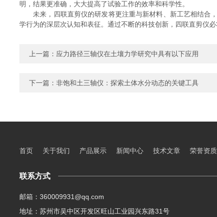
明，结果更准确，大大提高了试验工作的效率和科学性。
未来，四联直剪仪的研发将更注重与新材料、新工艺相结合，提
学行为的深层次认知和表征。通过不断的科技创新，四联直剪仪必
上一篇：
应力路径三轴仪在土壤力学研究中具有以下应用
下一篇：
非饱和土三轴仪：探索土体水分动态的关键工具
首页
关于我们
产品展示
新闻中心
技术文章
荣誉资质
联系方式
邮箱：360009931@qq.com
地址：苏州市吴中区开发区旺山工业园兴东路31号