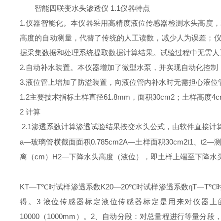
智能四联变水头渗透仪 1.1仪器特点
1.仪器智能化。本仪器采用高精度液位传感器检测水头高度
高度的自动测量，代替了传统的人工读数，减少人为误差；仪
据采集数据和处理系统提取数据计算结果。试验过程中无需人
2.自动补水装置。本仪器增加了微型水泵，并实现自动化控
3.液位管上增加了防溢装置，向液位管内补水时无需担心液位
1.2主要技术指标土样直径61.8mm，面积30cm2；土样高度4cm
2 计算
2.1渗透系数计算渗透试验结果按变水头公式，由软件直接计
a―玻璃管横截面面积0.785cm2A―土样面积30cm2t
离（cm）H2―下降水头高度（液位），即土样上端至下降水
KT―T℃时试样渗透系数K20―20℃时试样渗透系数ηT―T℃时水
得。3 液位传感器标定液位传感器标定是用来对仪器上
10000（1000mm）。2、自动分段：对总量程进行等