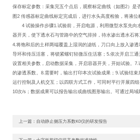
保存标定参数：采集完五个点后，观察标定曲线（如图2）是
图2 传感器标定曲线标定完成后，进行水头高度检验，将液位标
4 试验操作步骤1.试验前，开启电源，利用微型水泵先向
器开关，使下透水石与管路中的空气排掉，待水渗出透水石将
4.将饱和后的土样两端覆盖上湿润的滤纸，刀口向上放入渗
导环和传压活塞，将锁紧螺钉轻微压住活塞；5.依次开启三通
设置相关参数，启动数据采集，开启容器开关，开始试验。7
的渗透系数。8.需要时，输出打印本次试验成果；9.试验结
运行控制及人机交互；以四联方式工作，可同时平行开展四组
10次/s；数据成果可以报告输出或曲线图形输出。可通过
上一篇：
自动静止侧压力系数K0仪的研发报告