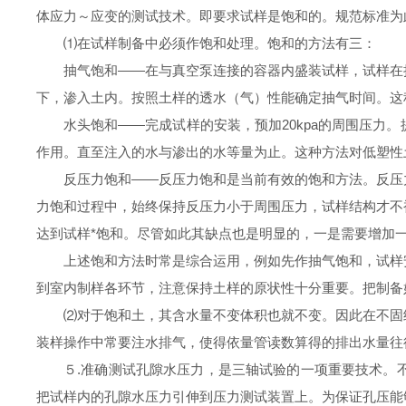
体应力
～
应变的测试技术。即要求试样是饱和的。规范标准为
⑴在
试样制备中必须作饱和处理。饱和的方法有三：
抽气饱和
——在与真空泵连接的容器内盛装试样，试样在
下，渗入土内。按照土样的透水（气）性能确定抽气时间。这
水头饱和
——完成试样的安装，预加
20kpa
的周围压力。
作用。直至注入的水与渗出的水等量为止。这种方法对低塑性
反压力饱和
——反压力饱和是当前有效的饱和方法。反压
力饱和过程中，始终保持反压力小于周围压力，试样结构才不
达到试样*饱和。尽管如此其缺点也是明显的，一是需要增加
上述饱和方法时常是综合运用，例如先作抽气饱和，试样
到室内制样各环节，注意保持土样的原状性十分重要。把制备
⑵对于饱和土，其
含水量不变体积也就不变。因此在
不固
装样操作中常要注水排气，使得依量管读数算得的排出水量往
５.准确测试
孔隙水压力，是三轴试验的一项重要技术。
把试样内的孔隙水压力引伸到压力测试装置上。为保证孔压能