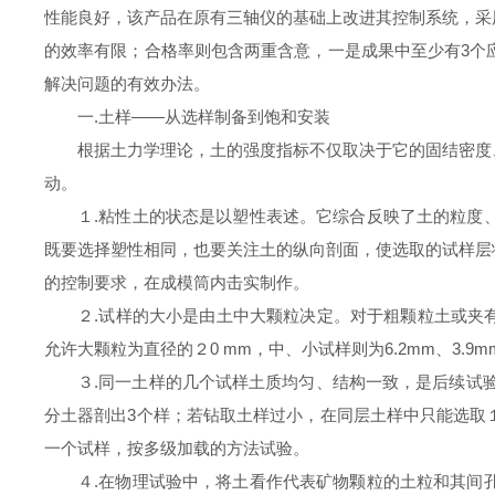
性能良好，该产品在原有三轴仪的基础上改进其控制系统，采
的效率有限；合格率则包含两重含意，一是成果中至少有3个
解决问题的有效办法。
一.土样——从选样制备到饱和安装
根据土力学理论，土的强度指标不仅取决于它的
固结密度
动。
１.
粘性土的状态是以塑性表述。它综合反映了土的
粒度
既要选择塑性相同，也要
关注土的纵向剖面，使选取的试样层
的控制要求，在成模筒内击实制作。
２.试样的大小是由土中大颗粒决定。对于粗颗粒土或夹
允许大颗粒为直径的２
0 mm
，中、小试样则为
6.2mm
、
3.9m
３.同一土样的几个试样土质均匀、结构一致，是
后续试
分土器剖出3个样；若
钻取土样过小
，在同层土样中只能选取
一个试样，按多级加载的方法试验。
４.在物理试验中，将土看作代表矿物颗粒的土粒和其间