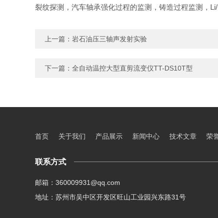
裂纹探测，汽车轴承强化过程的监测，铸造过程监测，Li
上一篇：
岩石油压三轴声发射实验
下一篇：
全自动温控大型直剪流变仪TT-DS10T型
首页
关于我们
产品展示
新闻中心
技术文章
荣
联系方式
邮箱：360009931@qq.com
地址：苏州市吴中区开发区旺山工业园兴东路31号