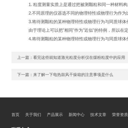
1. 粒度测量实质上是通过把被测颗粒和同一种材料构
2.不同原理的仪器选不同的物理特性或物理行为作为比
3.将待测颗粒的某种物理特性或物理行为与同质球体作比
由于理论上可以把"相同"作为"近似"的特例，所以在定
4.将待测颗粒的某种物理特性或物理行为与同质球体
上一篇：
看完这些就知道激光粒度分析仪在煤粉粒度中的应用
下一篇：
来了解一下电热鼓风干燥箱的注意事项是什么
首页
关于我们
产品展示
新闻中心
技术文章
荣誉资质