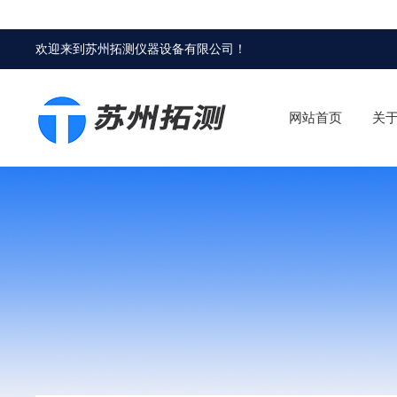
欢迎来到
苏州拓测仪器设备有限公司
！
网站首页
关