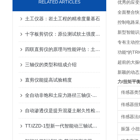
RELATED ARTICLES
优秀的应变
全面整合快
土工仪器：岩土工程的精准度量基石
控制电路采
新型智能识
十字板剪切仪：原位测试软土强度的“精准探针”
专有主动控
四联直剪仪的原理与性能评估：土壤力学研究的新工具
功能*的TR
超前的大振
三轴仪的类型和组成介绍
新颖的动态
直剪仪能提高试验精度
力/扭矩平
传感器类
全自动非饱和土应力路径三轴仪-苏州拓测仪器设备有限公司
传感器扭
自动渗透仪是提升混凝土耐久性检测新标准
传感器法
TT.IZZD-1型新一代智能动三轴试验仪厂家
振荡 小